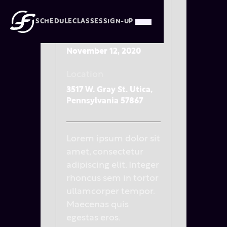
Annette Black
SCHEDULE
CLASSES
SIGN-UP
Time & Date
November 12, 2020
Location
3517 W. Gray St. Utica,
Pennsylvania 57867
Lorem ipsum dolor sit
amet, consectetur
adipiscing elit. Integer
rhoncus sem in tortor
ullamcorper tempor.
Maecenas quis
egestas eros.