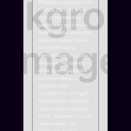
Phasellus sed pulvinar
metus. Duis et eros
non justo egestas
sagittis ac quis nulla.
Fusce mollis porttitor
aliquet. Suspendisse
tincidunt nisl ac
elementum fringilla.
Aliquam vel sapien
ante. Cras vulputate
lobortis libero, ut
fringilla odio
hendrerit ac. Ut eget
felis blandit, placerat
ligula vitae, volutpat
enim. Praesent cursus
neque enim, ac