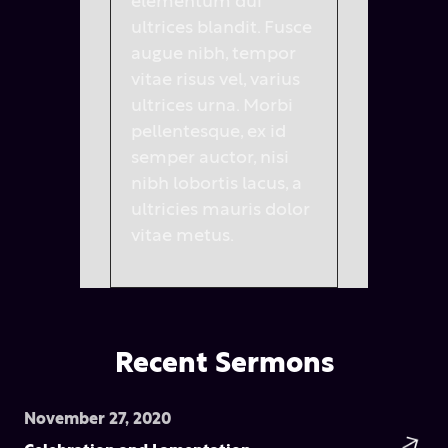
elementum dui
ultrices blandit. Fusce
augue nibh, tempor
vitae risus vel, varius
ultrices urna. Morbi
pellentesque, ex id
semper auctor, nisi
nibh lobortis lacus, a
ultricies mauris dolor
vitae metus.
Recent Sermons
November 27, 2020